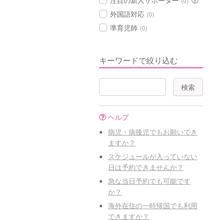
注目の新人サポーター
(0)
外国語対応
(0)
準育児師
(0)
キーワードで絞り込む
ヘルプ
病児・病後児でもお願いでき
ますか？
スケジュールが入っていない
日は予約できませんか？
急な当日予約でも可能です
か？
海外在住の一時帰国でも利用
できますか？