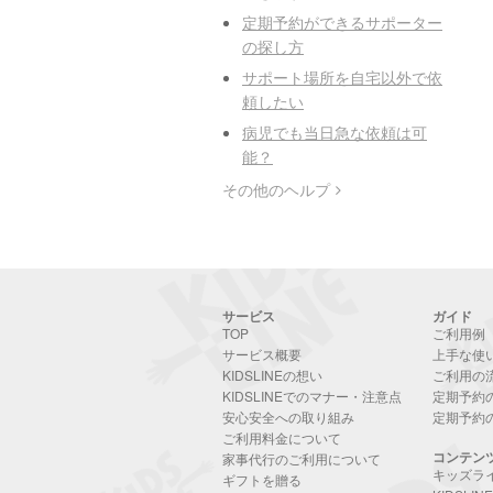
定期予約ができるサポーター
の探し方
サポート場所を自宅以外で依
頼したい
病児でも当日急な依頼は可
能？
その他のヘルプ
サービス
ガイド
TOP
ご利用例
サービス概要
上手な使
KIDSLINEの想い
ご利用の
KIDSLINEでのマナー・注意点
定期予約
安心安全への取り組み
定期予約
ご利用料金について
コンテン
家事代行のご利用について
キッズラ
ギフトを贈る