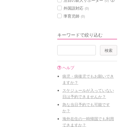
注目の新人サポーター
(0)
外国語対応
(0)
準育児師
(0)
キーワードで絞り込む
ヘルプ
病児・病後児でもお願いでき
ますか？
スケジュールが入っていない
日は予約できませんか？
急な当日予約でも可能です
か？
海外在住の一時帰国でも利用
できますか？