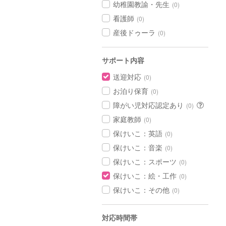
幼稚園教諭・先生
(0)
看護師
(0)
産後ドゥーラ
(0)
サポート内容
送迎対応
(0)
お泊り保育
(0)
障がい児対応認定あり
(0)
家庭教師
(0)
保けいこ：英語
(0)
保けいこ：音楽
(0)
保けいこ：スポーツ
(0)
保けいこ：絵・工作
(0)
保けいこ：その他
(0)
対応時間帯