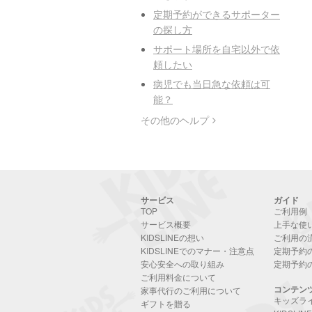
定期予約ができるサポーター
の探し方
サポート場所を自宅以外で依
頼したい
病児でも当日急な依頼は可
能？
その他のヘルプ
サービス
ガイド
TOP
ご利用例
サービス概要
上手な使
KIDSLINEの想い
ご利用の
KIDSLINEでのマナー・注意点
定期予約
安心安全への取り組み
定期予約
ご利用料金について
コンテン
家事代行のご利用について
キッズラ
ギフトを贈る