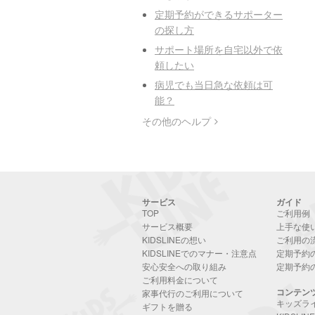
定期予約ができるサポーター
の探し方
サポート場所を自宅以外で依
頼したい
病児でも当日急な依頼は可
能？
その他のヘルプ
サービス
ガイド
TOP
ご利用例
サービス概要
上手な使
KIDSLINEの想い
ご利用の
KIDSLINEでのマナー・注意点
定期予約
安心安全への取り組み
定期予約
ご利用料金について
コンテン
家事代行のご利用について
キッズラ
ギフトを贈る