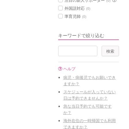
注目の新人サポーター
(0)
外国語対応
(0)
準育児師
(0)
キーワードで絞り込む
ヘルプ
病児・病後児でもお願いでき
ますか？
スケジュールが入っていない
日は予約できませんか？
急な当日予約でも可能です
か？
海外在住の一時帰国でも利用
できますか？