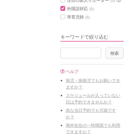
注目の新人サポーター
(0)
外国語対応
(0)
準育児師
(0)
キーワードで絞り込む
ヘルプ
病児・病後児でもお願いでき
ますか？
スケジュールが入っていない
日は予約できませんか？
急な当日予約でも可能です
か？
海外在住の一時帰国でも利用
できますか？