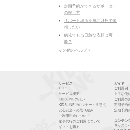
定期予約ができるサポーター
の探し方
サポート場所を自宅以外で依
頼したい
病児でも当日急な依頼は可
能？
その他のヘルプ
サービス
ガイド
TOP
ご利用例
サービス概要
上手な使
KIDSLINEの想い
ご利用の
KIDSLINEでのマナー・注意点
定期予約
安心安全への取り組み
定期予約
ご利用料金について
コンテン
家事代行のご利用について
キッズラ
ギフトを贈る