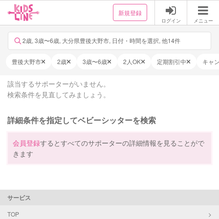
新規登録
ログイン
メニュー
2歳, 3歳〜6歳, 大分県豊後大野市, 日付・時間を選択, 他14件
豊後大野市
2歳
3歳〜6歳
2人OK
定期割引中
キャ
該当するサポーターがいません。
検索条件を見直してみましょう。
詳細条件を指定してベビーシッターを検索
会員登録
するとすべてのサポーターの詳細情報を見ることがで
きます
サービス
TOP