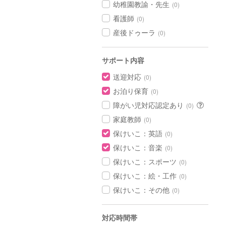
幼稚園教諭・先生
(0)
看護師
(0)
産後ドゥーラ
(0)
サポート内容
送迎対応
(0)
お泊り保育
(0)
障がい児対応認定あり
(0)
家庭教師
(0)
保けいこ：英語
(0)
保けいこ：音楽
(0)
保けいこ：スポーツ
(0)
保けいこ：絵・工作
(0)
保けいこ：その他
(0)
対応時間帯