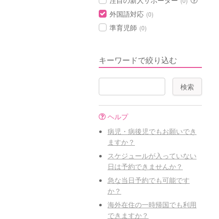
注目の新人サポーター
(0)
外国語対応
(0)
準育児師
(0)
キーワードで絞り込む
ヘルプ
病児・病後児でもお願いでき
ますか？
スケジュールが入っていない
日は予約できませんか？
急な当日予約でも可能です
か？
海外在住の一時帰国でも利用
できますか？