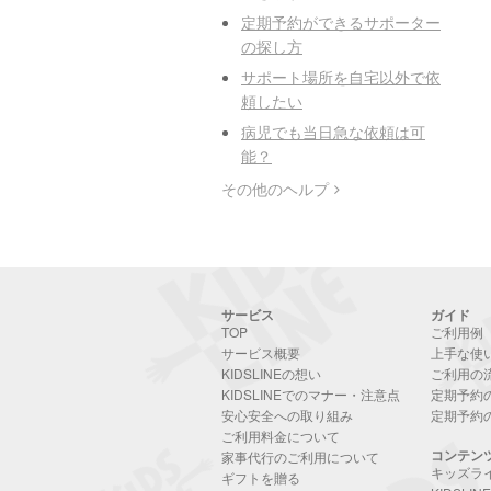
定期予約ができるサポーター
の探し方
サポート場所を自宅以外で依
頼したい
病児でも当日急な依頼は可
能？
その他のヘルプ
サービス
ガイド
TOP
ご利用例
サービス概要
上手な使
KIDSLINEの想い
ご利用の
KIDSLINEでのマナー・注意点
定期予約
安心安全への取り組み
定期予約
ご利用料金について
コンテン
家事代行のご利用について
キッズラ
ギフトを贈る