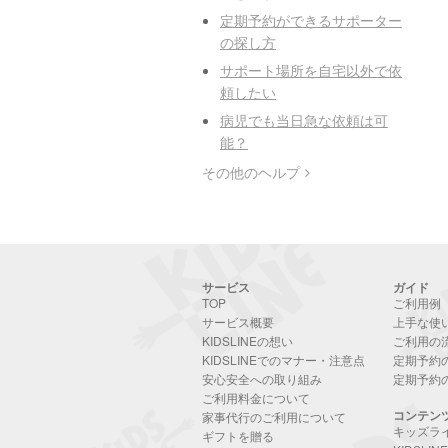
定期予約ができるサポーター
の探し方
サポート場所を自宅以外で依
頼したい
病児でも当日急な依頼は可
能？
その他のヘルプ
サービス
ガイド
TOP
ご利用例
サービス概要
上手な使
KIDSLINEの想い
ご利用の
KIDSLINEでのマナー・注意点
定期予約
安心安全への取り組み
定期予約
ご利用料金について
コンテン
家事代行のご利用について
キッズラ
ギフトを贈る