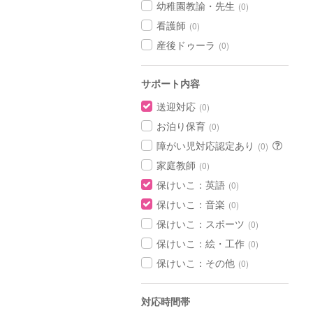
幼稚園教諭・先生
(0)
看護師
(0)
産後ドゥーラ
(0)
サポート内容
送迎対応
(0)
お泊り保育
(0)
障がい児対応認定あり
(0)
家庭教師
(0)
保けいこ：英語
(0)
保けいこ：音楽
(0)
保けいこ：スポーツ
(0)
保けいこ：絵・工作
(0)
保けいこ：その他
(0)
対応時間帯