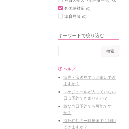
注目の新人サポーター
(0)
外国語対応
(0)
準育児師
(0)
キーワードで絞り込む
ヘルプ
病児・病後児でもお願いでき
ますか？
スケジュールが入っていない
日は予約できませんか？
急な当日予約でも可能です
か？
海外在住の一時帰国でも利用
できますか？