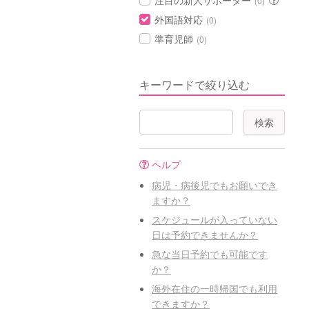
注目の新人サポーター
(0)
外国語対応
(0)
準育児師
(0)
キーワードで絞り込む
ヘルプ
病児・病後児でもお願いでき
ますか？
スケジュールが入っていない
日は予約できませんか？
急な当日予約でも可能です
か？
海外在住の一時帰国でも利用
できますか？