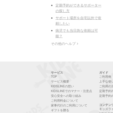
定期予約ができるサポーター
の探し方
サポート場所を自宅以外で依
頼したい
病児でも当日急な依頼は可
能？
その他のヘルプ
サービス
ガイド
TOP
ご利用例
サービス概要
上手な使
KIDSLINEの想い
ご利用の
KIDSLINEでのマナー・注意点
定期予約
安心安全への取り組み
定期予約
ご利用料金について
コンテン
家事代行のご利用について
キッズラ
ギフトを贈る