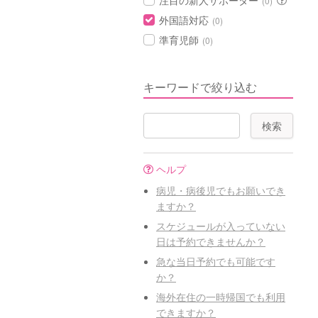
注目の新人サポーター
(0)
外国語対応
(0)
準育児師
(0)
キーワードで絞り込む
ヘルプ
病児・病後児でもお願いでき
ますか？
スケジュールが入っていない
日は予約できませんか？
急な当日予約でも可能です
か？
海外在住の一時帰国でも利用
できますか？