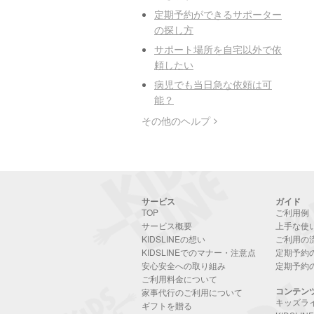
定期予約ができるサポーター
の探し方
サポート場所を自宅以外で依
頼したい
病児でも当日急な依頼は可
能？
その他のヘルプ
サービス
ガイド
TOP
ご利用例
サービス概要
上手な使
KIDSLINEの想い
ご利用の
KIDSLINEでのマナー・注意点
定期予約
安心安全への取り組み
定期予約
ご利用料金について
コンテン
家事代行のご利用について
キッズラ
ギフトを贈る