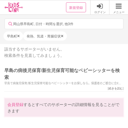
新規登録
ログイン
メニュー
岡山県早島町, 日付・時間を選択, 他3件
早島町
発熱、気道・胃腸症状
該当するサポーターがいません。
検索条件を見直してみましょう。
早島の病後児保育/新生児保育可能なベビーシッターを検
索
早島で病後児保育/新生児保育可能なベビーシッターをお探しなら。保護者のご都合に合わせ
て病後の子供を安心して任せられるベビーシッターが探せます。
[
続きを読む
]
会員登録
するとすべてのサポーターの詳細情報を見ることがで
きます