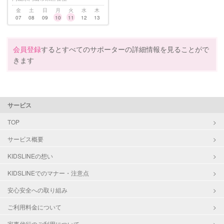
金
土
日
月
火
水
木
07
08
09
10
11
12
13
会員登録
するとすべてのサポーターの詳細情報を見ることがで
きます
サービス
TOP
サービス概要
KIDSLINEの想い
KIDSLINEでのマナー・注意点
安心安全への取り組み
ご利用料金について
家事代行のご利用について