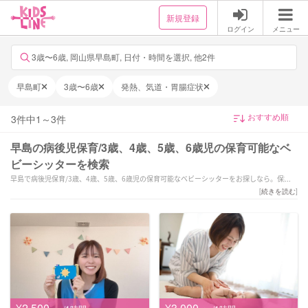
新規登録
ログイン
メニュー
3歳〜6歳, 岡山県早島町, 日付・時間を選択, 他2件
早島町
3歳〜6歳
発熱、気道・胃腸症状
3
件中
1
～
3
件
早島の病後児保育/3歳、4歳、5歳、6歳児の保育可能なベ
ビーシッターを検索
早島で病後児保育/3歳、4歳、5歳、6歳児の保育可能なベビーシッターをお探しなら。保護者
のご都合に合わせて病後の子供を安心して任せられるベビーシッターが探せます。「★笑顔
[
続きを読む
]
で楽しい保育をします★」などの強みを持つシッターが対応いたします。
¥2,500
¥3,000