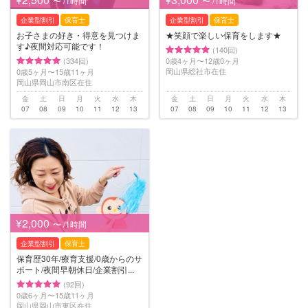
〜 /1時間
〜 /1時間
企業型割引
保育士
企業型割引
保育士
お子さまの好き・得意を見つけま
★笑顔で楽しい保育をします★
す♪夜間対応可能です！
(140回)
(334回)
0歳4ヶ月〜12歳0ヶ月
岡山県総社市在住
0歳5ヶ月〜15歳11ヶ月
岡山県岡山市南区在住
金
土
日
月
火
水
木
金
土
日
月
火
水
木
07
08
09
10
11
12
13
07
08
09
10
11
12
13
¥2,000
〜 /1時間
企業型割引
保育士
保育歴30年/療育支援/0歳からのサ
ポート/夜間早朝休日/企業割引...
(92回)
0歳6ヶ月〜15歳11ヶ月
岡山県岡山市東区在住