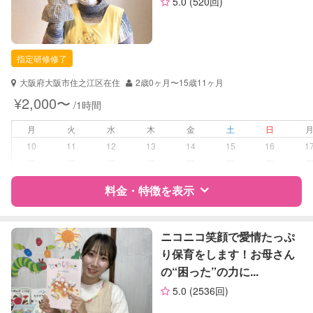
5.0
(520回)
資格
自治体届出済ベビーシッター
保育士
幼稚園教諭
指定研修修了
対応可能/特徴
子育て経験
大阪府大阪市住之江区在住
2歳0ヶ月〜15歳11ヶ月
¥2,000〜
/1時間
病児対応
病児、病後児、ともに不可
月
火
水
木
金
土
日
障がい児対応
対応可否は個別に相談
10
11
12
13
14
15
16
1
ー
ー
ー
ー
ー
ー
ー
レッスン
音楽レッスン
料金・特徴を表示
スポーツレッスン
絵・工作レッスン
特徴
料金
レビュー
ニコニコ笑顔で愛情たっぷ
定期予約
お引き受けしていません
り保育をします！お母さん
の“困った”の力に...
サポートの特徴
お子様の撮影
対応不可
5.0
(2536回)
（定期特典）
資格
自治体届出済ベビーシッター