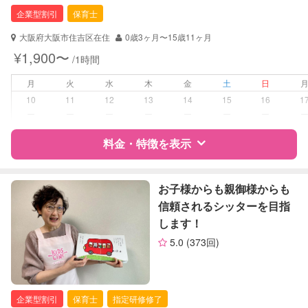
幼稚園教諭
企業型割引
保育士
対応可能/特徴
送迎サポート
大阪府大阪市住吉区在住
0歳3ヶ月〜15歳11ヶ月
早朝対応
¥1,900〜
/1時間
夜間対応
月
火
水
木
金
土
日
病児対応
病児、病後児、ともに不可
10
11
12
13
14
15
16
1
ー
ー
ー
ー
ー
ー
ー
障がい児対応
対応可否は個別に相談
料金・特徴を表示
レッスン
なし
特徴
料金
レビュー
お子様からも親御様からも
定期予約
可能
信頼されるシッターを目指
します！
サポートの特徴
お子様の撮影
対応可能
5.0
(373回)
（定期特典）
資格
企業型割引対象(旧内閣府補助対象)
自治体届出済ベビーシッター
保育士
企業型割引
保育士
指定研修修了
幼稚園教諭