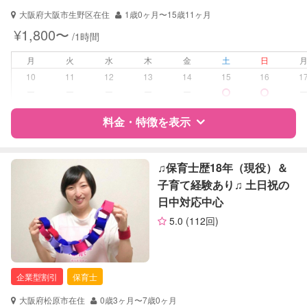
大阪府大阪市生野区在住
1歳0ヶ月〜15歳11ヶ月
対応可能/特徴
早朝対応
¥1,800〜
/1時間
夜間対応
外国語対応
月
火
水
木
金
土
日
10
11
12
13
14
15
16
1
病児対応
病児、病後児、ともに不可
ー
ー
ー
ー
ー
障がい児対応
料金・特徴を表示
対応可否は個別に相談
レッスン
なし
特徴
料金
レビュー
♫保育士歴18年（現役）＆
子育て経験あり♫ 土日祝の
定期予約
お引き受けしていません
日中対応中心
サポートの特徴
お子様の撮影
対応不可
5.0
(112回)
（定期特典）
資格
企業型割引対象(旧内閣府補助対象)
自治体届出済ベビーシッター
保育士
企業型割引
保育士
対応可能/特徴
送迎サポート
大阪府松原市在住
0歳3ヶ月〜7歳0ヶ月