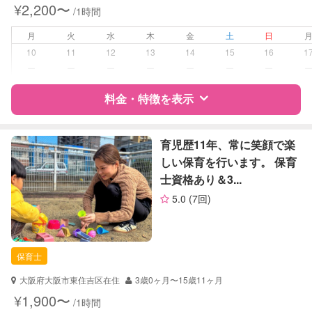
¥2,200〜
/1時間
対応可能/特徴
夜間対応
月
火
水
木
金
土
日
10
11
12
13
14
15
16
1
病児対応
病児、病後児、ともに可能
ー
ー
ー
ー
ー
ー
ー
障がい児対応
料金・特徴を表示
対応可否は個別に相談
レッスン
絵・工作レッスン
特徴
料金
レビュー
育児歴11年、常に笑顔で楽
しい保育を行います。 保育
定期予約
可能
士資格あり＆3...
サポートの特徴
お子様の撮影
対応可能
5.0
(7回)
（定期特典）
資格
企業型割引対象(旧内閣府補助対象)
自治体届出済ベビーシッター
保育士
保育士
幼稚園教諭
大阪府大阪市東住吉区在住
3歳0ヶ月〜15歳11ヶ月
対応可能/特徴
子育て経験
¥1,900〜
/1時間