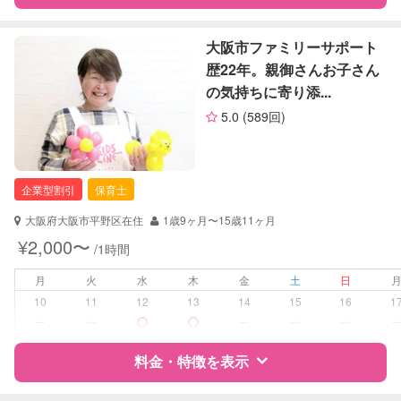
レッスン
なし
特徴
料金
レビュー
大阪市ファミリーサポート
定期予約
可能
歴22年。親御さんお子さん
の気持ちに寄り添...
お子様の撮影
対応不可
サポートの特徴
（定期特典）
5.0
(589回)
資格
企業型割引対象(旧内閣府補助対象)
自治体届出済ベビーシッター
保育士
企業型割引
保育士
幼稚園教諭
全国保育サービス協会(ACSA)認定ベ
大阪府大阪市平野区在住
1歳9ヶ月〜15歳11ヶ月
ビーシッター
¥2,000〜
/1時間
対応可能/特徴
夜間対応
月
火
水
木
金
土
日
10
11
12
13
14
15
16
1
病児対応
病児、病後児、ともに不可
ー
ー
ー
ー
ー
障がい児対応
料金・特徴を表示
認定あり