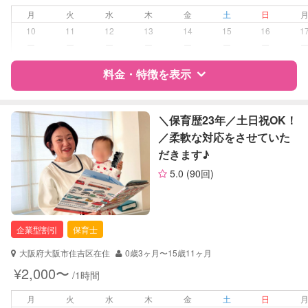
病児対応
病児、病後児、ともに不可
月
火
水
木
金
土
日
10
11
12
13
14
15
16
1
障がい児対応
対応可否は個別に相談
ー
ー
ー
ー
ー
ー
ー
料金・特徴を表示
レッスン
絵・工作レッスン
定期予約
可能
特徴
料金
レビュー
＼保育歴23年／土日祝OK！
／柔軟な対応をさせていた
お子様の撮影
対応可能
だきます♪
サポートの特徴
（定期特典）
5.0
(90回)
資格
自治体届出済ベビーシッター
保育士
幼稚園教諭
企業型割引
保育士
対応可能/特徴
送迎サポート
大阪府大阪市住吉区在住
0歳3ヶ月〜15歳11ヶ月
早朝対応
¥2,000〜
/1時間
子育て経験
月
火
水
木
金
土
日