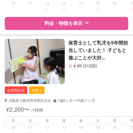
病児対応
病児、病後児、ともに不可
10
11
12
13
14
15
16
1
ー
ー
ー
ー
障がい児対応
対応可否は個別に相談
料金・特徴を表示
レッスン
絵・工作レッスン
その他
特徴
料金
レビュー
保育士として乳児を5年間担
当していました！ 子どもと
定期予約
可能
遊ぶことが大好...
サポートの特徴
お子様の撮影
対応不可
4.99
(312回)
（定期特典）
資格
企業型割引対象(旧内閣府補助対象)
自治体届出済ベビーシッター
保育士
企業型割引
保育士
幼稚園教諭
大阪府大阪市阿倍野区在住
1歳0ヶ月〜15歳11ヶ月
対応可能/特徴
送迎サポート
¥2,200〜
/1時間
早朝対応
月
火
水
木
金
土
日
病児対応
病児、病後児、ともに不可
10
11
12
13
14
15
16
1