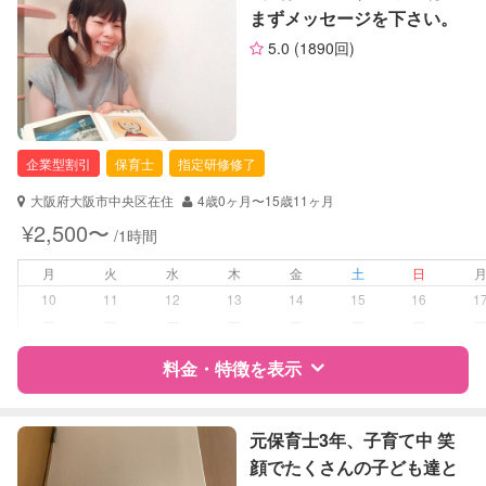
まずメッセージを下さい。
定期予約
可能
5.0
(1890回)
サポートの特徴
お子様の撮影
対応可能
（定期特典）
資格
自治体届出済ベビーシッター
看護師
助産師
企業型割引
保育士
指定研修修了
対応可能/特徴
送迎サポート
大阪府大阪市中央区在住
4歳0ヶ月〜15歳11ヶ月
子育て経験
¥2,500〜
/1時間
病児対応
病児、病後児、ともに不可
月
火
水
木
金
土
日
10
11
12
13
14
15
16
1
障がい児対応
対応可否は個別に相談
ー
ー
ー
ー
ー
ー
ー
料金・特徴を表示
レッスン
なし
定期予約
お引き受けしていません
特徴
料金
レビュー
元保育士3年、子育て中 笑
顔でたくさんの子ども達と
お子様の撮影
対応不可