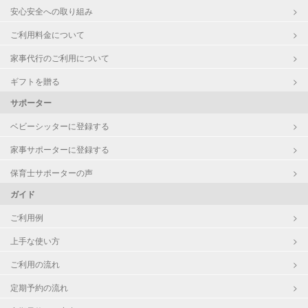
安心安全への取り組み
レッスン
音楽レッスン
ご利用料金について
家事代行のご利用について
定期予約
可能
ギフトを贈る
お子様の撮影
対応可能
サポーター
（定期特典）
ベビーシッターに登録する
家事サポーターに登録する
保育士サポーターの声
ガイド
ご利用例
上手な使い方
ご利用の流れ
定期予約の流れ