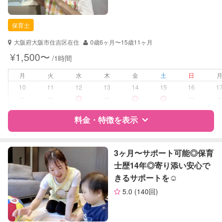
幼稚園教諭
保育士
対応可能/特徴
送迎サポート
早朝対応
大阪府大阪市住吉区在住
0歳6ヶ月〜15歳11ヶ月
夜間対応
¥1,500〜
/1時間
外国語対応
月
火
水
木
金
土
日
病児対応
病児、病後児、ともに不可
10
11
12
13
14
15
16
1
ー
ー
ー
ー
障がい児対応
対応可否は個別に相談
料金・特徴を表示
レッスン
英語レッスン
絵・工作レッスン
特徴
料金
レビュー
3ヶ月〜サポート可能◎保育
士歴14年◎寄り添い安心で
定期予約
お引き受けしていません
きるサポートを☺︎
サポートの特徴
お子様の撮影
対応不可
5.0
(140回)
（定期特典）
資格
自治体届出済ベビーシッター
保育士