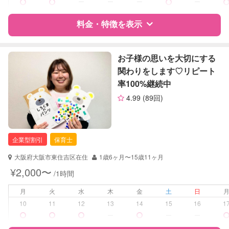
ー
ー
ー
ー
障がい児対応
対応可否は個別に相談
料金・特徴を表示
レッスン
なし
特徴
料金
レビュー
お子様の思いを大切にする
定期予約
可能
関わりをします♡リピート
率100%継続中
お子様の撮影
対応可能
サポートの特徴
（定期特典）
4.99
(89回)
資格
企業型割引対象(旧内閣府補助対象)
自治体届出済ベビーシッター
保育士
企業型割引
保育士
幼稚園教諭
大阪府大阪市東住吉区在住
1歳6ヶ月〜15歳11ヶ月
対応可能/特徴
送迎サポート
¥2,000〜
/1時間
早朝対応
夜間対応
月
火
水
木
金
土
日
お泊まり保育
10
11
12
13
14
15
16
1
ー
ー
ー
病児対応
病児、病後児、ともに不可