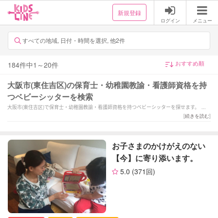
新規登録
ログイン
メニュー
すべての地域, 日付・時間を選択, 他2件
184
件中
1
～
20
件
大阪市(東住吉区)の保育士・幼稚園教諭・看護師資格を持
つベビーシッターを検索
大阪市(東住吉区)で保育士・幼稚園教諭・看護師資格を持つベビーシッターを探せます。「保
育歴13年。1児の母です。季節の製作やお外の運動遊びもお任せ下さい‼︎」「赤ちゃんならお
[
続きを読む
]
任せを♪優しく寄り添う助産師歴35年のシッター＆産前産後ケア」「元保育士3年、子育て中
笑顔でたくさんの子ども達と過ごしたいです。」などの強みを持つシッターが対応いたしま
す。大阪市(東住吉区)で様々なスキルを持ったサポーターの中から、ご予算や依頼内容に合わ
お子さまのかけがえのない
せて選んでいただけます。
【今】に寄り添います。
5.0
(371回)