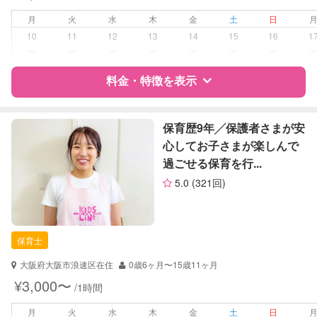
子育て経験
月
火
水
木
金
土
日
10
11
12
13
14
15
16
1
病児対応
病児、病後児、ともに不可
ー
ー
ー
ー
ー
ー
ー
料金・特徴を表示
障がい児対応
対応可否は個別に相談
レッスン
なし
特徴
料金
レビュー
保育歴9年╱保護者さまが安
心してお子さまが楽しんで
定期予約
お引き受けしていません
過ごせる保育を行...
サポートの特徴
5.0
(321回)
お子様の撮影
対応不可
資格
自治体届出済ベビーシッター
（定期特典）
保育士
保育士
対応可能/特徴
送迎サポート
早朝対応
大阪府大阪市浪速区在住
0歳6ヶ月〜15歳11ヶ月
夜間対応
¥3,000〜
/1時間
お泊まり保育
外国語対応
月
火
水
木
金
土
日