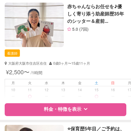
レッスン
音楽レッスン
特徴
料金
レビュー
赤ちゃんならお任せを♪優
その他
しく寄り添う助産師歴35年
のシッター＆産前...
定期予約
お引き受けしていません
サポートの特徴
5.0
(7回)
お子様の撮影
対応不可
資格
企業型割引対象(旧内閣府補助対象)
（定期特典）
自治体届出済ベビーシッター
保育士
看護師
対応可能/特徴
送迎サポート
大阪府大阪市住吉区在住
0歳0ヶ月〜15歳11ヶ月
早朝対応
¥2,500〜
/1時間
夜間対応
子育て経験
月
火
水
木
金
土
日
10
11
12
13
14
15
16
1
病児対応
病児、病後児、ともに不可
ー
ー
ー
ー
ー
障がい児対応
料金・特徴を表示
対応可否は個別に相談
レッスン
なし
特徴
料金
レビュー
⭐️保育歴5年目／ご予約は、