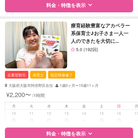
料金・特徴を表示
障がい児対応
対応可否は個別に相談
特徴
料金
レビュー
療育経験豊富なアカペラー
レッスン
なし
系保育士♪お子さま一人一
人のできたを大切に...
定期予約
お引き受けしていません
サポートの特徴
5.0
(192回)
お子様の撮影
対応不可
資格
企業型割引対象(旧内閣府補助対象)
（定期特典）
自治体届出済ベビーシッター
保育士
企業型割引
保育士
指定研修修了
幼稚園教諭
大阪府大阪市阿倍野区在住
1歳0ヶ月〜15歳11ヶ月
対応可能/特徴
早朝対応
¥2,200〜
/1時間
夜間対応
月
火
水
木
金
土
日
病児対応
病児、病後児、ともに不可
10
11
12
13
14
15
16
1
ー
障がい児対応
対応可否は個別に相談
料金・特徴を表示