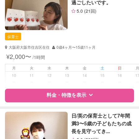
過ごしたいです。
サポートの特徴
（定期特典）
5.0
(21回)
資格
企業型割引対象(旧内閣府補助対象)
自治体届出済ベビーシッター
保育士
保育士
対応可能/特徴
送迎サポート
大阪府大阪市住吉区在住
0歳4ヶ月〜15歳11ヶ月
夜間対応
¥2,000〜
/1時間
病児対応
病児、病後児、ともに不可
月
火
水
木
金
土
日
10
11
12
13
14
15
16
1
障がい児対応
対応可否は個別に相談
ー
ー
ー
ー
ー
ー
ー
料金・特徴を表示
レッスン
その他
定期予約
可能
特徴
料金
レビュー
日/英の保育士として7年間
満3〜5歳の子どもたちの成
お子様の撮影
対応可能
長を見守ってき...
サポートの特徴
（定期特典）