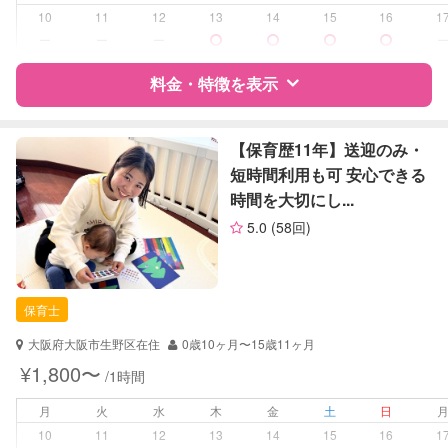
10
11
12
13
14
15
16
1
病児対応
病児、病後児、ともに不可
ー
ー
ー
障がい児対応
料金・特徴を表示
対応可否は個別に相談
レッスン
音楽レッスン
特徴
料金
レビュー
【保育歴11年】送迎のみ・
スポーツレッスン
短時間利用も可 安心できる
絵・工作レッスン
時間を大切にし...
サポートの特徴
定期予約
お引き受けしていません
5.0
(58回)
資格
自治体届出済ベビーシッター
お子様の撮影
対応不可
保育士
（定期特典）
幼稚園教諭
保育士
対応可能/特徴
送迎サポート
大阪府大阪市生野区在住
0歳10ヶ月〜15歳11ヶ月
早朝対応
¥1,800〜
/1時間
夜間対応
月
火
水
木
金
土
日
病児対応
病児、病後児、ともに不可
10
11
12
13
14
15
16
1