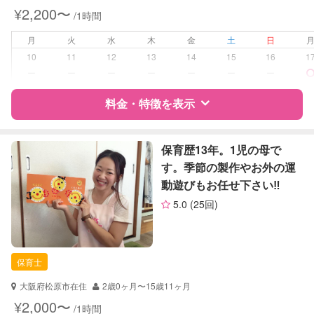
¥2,200〜
/1時間
病児対応
病児、病後児、ともに不可
月
火
水
木
金
土
日
障がい児対応
対応可否は個別に相談
10
11
12
13
14
15
16
1
ー
ー
ー
ー
ー
ー
ー
レッスン
なし
料金・特徴を表示
定期予約
お引き受けしていません
特徴
料金
レビュー
保育歴13年。1児の母で
お子様の撮影
対応不可
す。季節の製作やお外の運
（定期特典）
動遊びもお任せ下さい‼︎
サポートの特徴
5.0
(25回)
資格
企業型割引対象(旧内閣府補助対象)
自治体届出済ベビーシッター
保育士
保育士
幼稚園教諭
大阪府松原市在住
2歳0ヶ月〜15歳11ヶ月
対応可能/特徴
送迎サポート
¥2,000〜
/1時間
早朝対応