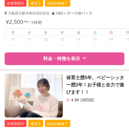
企業型割引
保育士
指定研修修了
大阪府大阪市東住吉区在住
0歳2ヶ月〜12歳11ヶ月
¥2,500〜
/1時間
月
火
水
木
金
土
日
10
11
12
13
14
15
16
1
ー
ー
ー
ー
ー
ー
ー
料金・特徴を表示
特徴
料金
レビュー
保育士歴5年、ベビーシッタ
ー歴2年！お子様と全力で遊
びます！！
サポートの特徴
4.99
(383回)
資格
企業型割引対象(旧内閣府補助対象)
自治体届出済ベビーシッター
保育士
企業型割引
保育士
指定研修修了