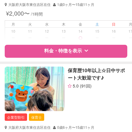
対応可能/特徴
なし
大阪府大阪市東住吉区在住
1歳0ヶ月〜15歳11ヶ月
¥2,000〜
/1時間
病児対応
病児、病後児、ともに不可
月
火
水
木
金
土
日
障がい児対応
対応可否は個別に相談
10
11
12
13
14
15
16
1
ー
ー
ー
ー
ー
ー
レッスン
なし
料金・特徴を表示
定期予約
可能
特徴
料金
レビュー
保育歴10年以上☆日中サポ
お子様の撮影
対応不可
ート大歓迎です♪
（定期特典）
5.0
(91回)
サポートの特徴
資格
企業型割引対象(旧内閣府補助対象)
自治体届出済ベビーシッター
保育士
企業型割引
保育士
幼稚園教諭
全国保育サービス協会(ACSA)認定ベ
大阪府大阪市東住吉区在住
0歳6ヶ月〜15歳11ヶ月
ビーシッター