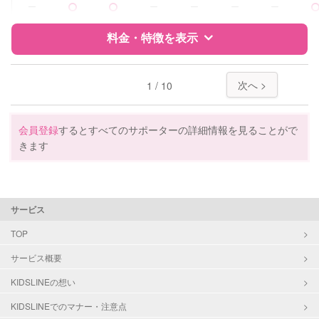
ー
ー
ー
ー
ー
障がい児対応
対応可否は個別に相談
料金・特徴を表示
レッスン
なし
特徴
料金
レビュー
次へ >
1 / 10
定期予約
可能
お子様の撮影
対応可能
サポートの特徴
会員登録
するとすべてのサポーターの詳細情報を見ることがで
（定期特典）
きます
資格
自治体届出済ベビーシッター
保育士
幼稚園教諭
サービス
対応可能/特徴
送迎サポート
TOP
早朝対応
夜間対応
サービス概要
KIDSLINEの想い
病児対応
病児、病後児、ともに不可
KIDSLINEでのマナー・注意点
障がい児対応
対応可否は個別に相談