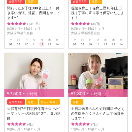
企業型割引
保育士
企業型割引
保育士
関わったお子様300名以上！！付
現役保育士｜保育士歴10年|土日
き添い出張、遠征、夜間もやって
祝｜丁寧に寄り添う保育いたしま
ます^ ^
す！
(1310回)
(34回)
0歳9ヶ月〜15歳11ヶ月
0歳6ヶ月〜15歳11ヶ月
大阪府和泉市在住
大阪府堺市西区在住
土
日
月
火
水
木
金
土
日
月
火
水
木
金
08
09
10
11
12
13
14
08
09
10
11
12
13
14
¥2,500
¥1,800
〜 /1時間
〜 /1時間
企業型割引
保育士
指定研修修了
保育士
☆保育歴7年目現役保育士☆ ベビ
土日◎送迎のみや短時間◎ 子ども
ーマッサージ講師歴13年、ヨガ講
の笑顔をたくさん引き出す保育を
師...
します！
(4回)
(7回)
0歳6ヶ月〜15歳11ヶ月
1歳0ヶ月〜15歳11ヶ月