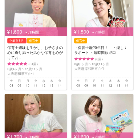
¥1,600
¥1,800
〜 /1時間
〜 /1時間
企業型割引
保育士
保育士
保育士経験を生かし、お子さまの
・保育士歴20年目！！ ・楽しく
心に寄り添った温かな保育を心が
サポート ・短時間歓迎◎
けてお...
(8回)
(61回)
0歳6ヶ月〜15歳11ヶ月
大阪府岸和田市在住
0歳4ヶ月〜15歳11ヶ月
大阪府和泉市在住
土
日
月
火
水
木
金
土
日
月
火
水
木
金
08
09
10
11
12
13
14
08
09
10
11
12
13
14
¥1,700
¥1,600
〜 /1時間
〜 /1時間