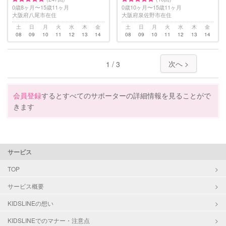
0歳8ヶ月〜15歳11ヶ月
0歳10ヶ月〜15歳11ヶ月
大阪府八尾市在住
大阪府泉佐野市在住
土
日
月
火
水
木
金
土
日
月
火
水
木
金
08
09
10
11
12
13
14
08
09
10
11
12
13
14
次へ >
1 / 3
会員登録
するとすべてのサポーターの詳細情報を見ることがで
きます
サービス
TOP
サービス概要
KIDSLINEの想い
KIDSLINEでのマナー・注意点