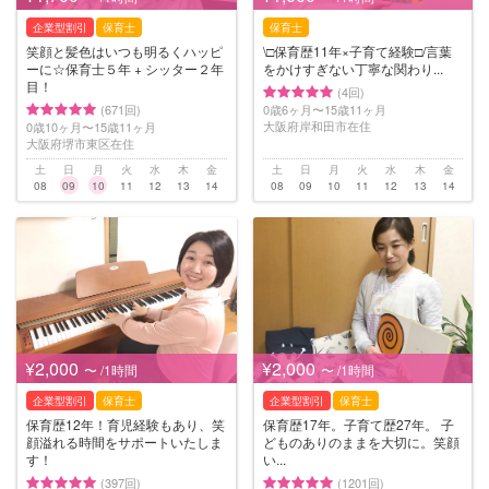
企業型割引
保育士
保育士
笑顔と髪色はいつも明るくハッピ
\□︎保育歴11年×子育て経験□︎/言葉
ーに☆保育士５年 + シッター２年
をかけすぎない丁寧な関わり...
目！
(4回)
(671回)
0歳6ヶ月〜15歳11ヶ月
大阪府岸和田市在住
0歳10ヶ月〜15歳11ヶ月
大阪府堺市東区在住
土
日
月
火
水
木
金
土
日
月
火
水
木
金
08
09
10
11
12
13
14
08
09
10
11
12
13
14
¥2,000
¥2,000
〜 /1時間
〜 /1時間
企業型割引
保育士
企業型割引
保育士
保育歴12年！育児経験もあり、笑
保育歴17年。子育て歴27年。 子
顔溢れる時間をサポートいたしま
どものありのままを大切に。笑顔
す！
い...
(397回)
(1201回)