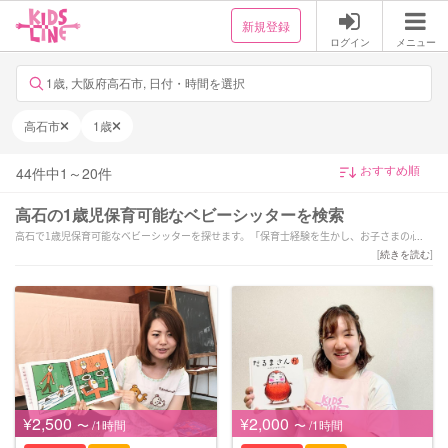
新規登録
ログイン
メニュー
1歳, 大阪府高石市, 日付・時間を選択
高石市
1歳
44
件中
1
～
20
件
高石の1歳児保育可能なベビーシッターを検索
高石で1歳児保育可能なベビーシッターを探せます。「保育士経験を生かし、お子さまの心に
寄り添った温かな保育を心がけております！」「\□︎保育歴11年×子育て経験□︎/言葉をかけ
[
続きを読む
]
すぎない丁寧な関わりを大切に◎」「関わったお子様300名以上！！付き添い出張、遠征、夜
間もやってます^ ^」などの強みを持つシッターが対応いたします。高石で様々なスキルを持
ったサポーターの中から、ご予算や依頼内容に合わせて選んでいただけます。
¥2,500
¥2,000
〜 /1時間
〜 /1時間