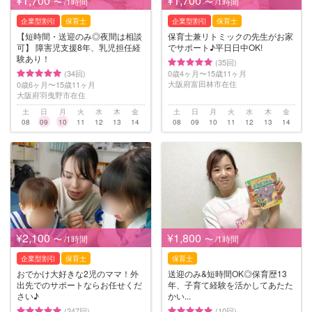
¥1,700
¥1,700
〜 /1時間
〜 /1時間
企業型割引
保育士
企業型割引
保育士
【短時間・送迎のみ◎夜間は相談
保育士兼リトミックの先生がお家
可】 障害児支援8年、乳児担任経
でサポート♪平日日中OK!
験あり！
(35回)
(34回)
0歳4ヶ月〜15歳11ヶ月
大阪府富田林市在住
0歳6ヶ月〜15歳11ヶ月
大阪府羽曳野市在住
土
日
月
火
水
木
金
土
日
月
火
水
木
金
08
09
10
11
12
13
14
08
09
10
11
12
13
14
¥2,100
¥1,800
〜 /1時間
〜 /1時間
企業型割引
保育士
保育士
おでかけ大好きな2児のママ！外
送迎のみ&短時間OK◎保育歴13
出先でのサポートならお任せくだ
年、子育て経験を活かしてあたた
さい♪
かい...
(247回)
(10回)