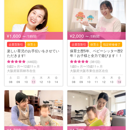
¥1,600
¥2,000
〜 /1時間
〜 /1時間
企業型割引
保育士
企業型割引
保育士
指定研修修了
楽しい育児のお手伝いをさせてい
保育士歴5年、ベビーシッター歴2
ただきます!
年！お子様と全力で遊びます！！
(446回)
(381回)
0歳2ヶ月〜12歳11ヶ月
1歳0ヶ月〜15歳11ヶ月
大阪府富田林市在住
大阪府大阪市東住吉区在住
土
日
月
火
水
木
金
土
日
月
火
水
木
金
08
09
10
11
12
13
14
08
09
10
11
12
13
14