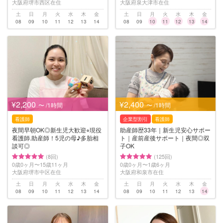
大阪府堺市西区在住
大阪府泉大津市在住
土
日
月
火
水
木
金
土
日
月
火
水
木
金
08
09
10
11
12
13
14
08
09
10
11
12
13
14
¥2,200
¥2,400
〜 /1時間
〜 /1時間
看護師
企業型割引
看護師
夜間早朝OK◎新生児大歓迎⭐︎現役
助産師歴33年｜新生児安心サポー
看護師.助産師！5児の母♪多胎相
ト｜産前産後サポート｜夜間◎双
談可◎
子OK
(8回)
(125回)
0歳0ヶ月〜15歳11ヶ月
0歳0ヶ月〜1歳6ヶ月
大阪府堺市中区在住
大阪府和泉市在住
土
日
月
火
水
木
金
土
日
月
火
水
木
金
08
09
10
11
12
13
14
08
09
10
11
12
13
14