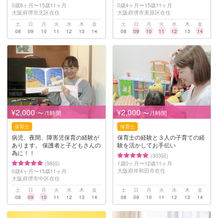
0歳8ヶ月〜15歳11ヶ月
0歳4ヶ月〜15歳11ヶ月
大阪府堺市北区在住
大阪府堺市美原区在住
土
日
月
火
水
木
金
土
日
月
火
水
木
金
08
09
10
11
12
13
14
08
09
10
11
12
13
14
¥2,000
¥2,000
〜 /1時間
〜 /1時間
保育士
保育士
病児、夜間、障害児保育の経験が
保育士の経験と３人の子育ての経
あります。 保護者と子どもさんの
験を活かしてお手伝い
為に！！
(303回)
(98回)
1歳0ヶ月〜12歳11ヶ月
大阪府岸和田市在住
0歳4ヶ月〜15歳11ヶ月
大阪府堺市中区在住
土
日
月
火
水
木
金
土
日
月
火
水
木
金
08
09
10
11
12
13
14
08
09
10
11
12
13
14