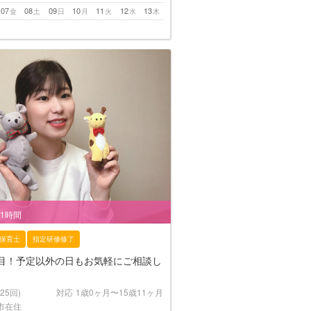
07
08
09
10
11
12
13
金
土
日
月
火
水
木
/1時間
保育士
指定研修修了
年目！予定以外の日もお気軽にご相談し
(25回)
対応
1歳0ヶ月〜15歳11ヶ月
市在住