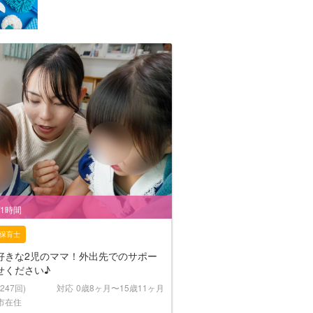
/1時間
保育士
好きな2児のママ！外出先でのサポー
せください♪
(247回)
対応
0歳8ヶ月〜15歳11ヶ月
市在住