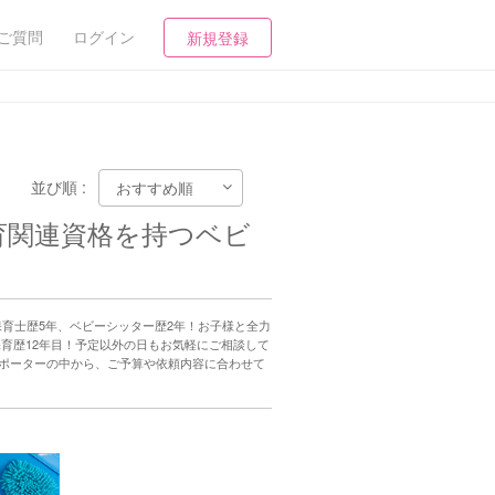
ご質問
ログイン
新規登録
並び順 :
育関連資格を持つベビ
育士歴5年、ベビーシッター歴2年！お子様と全力
育歴12年目！予定以外の日もお気軽にご相談して
ポーターの中から、ご予算や依頼内容に合わせて