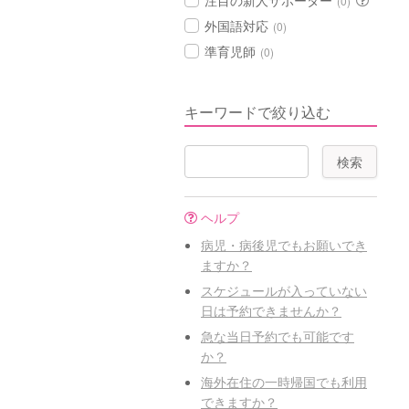
注目の新人サポーター
(0)
外国語対応
(0)
準育児師
(0)
キーワードで絞り込む
ヘルプ
病児・病後児でもお願いでき
ますか？
スケジュールが入っていない
日は予約できませんか？
急な当日予約でも可能です
か？
海外在住の一時帰国でも利用
できますか？