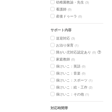
幼稚園教諭・先生
(3)
看護師
(0)
産後ドゥーラ
(0)
サポート内容
送迎対応
(3)
お泊り保育
(1)
障がい児対応認定あり
(0)
家庭教師
(0)
保けいこ：英語
(0)
保けいこ：音楽
(0)
保けいこ：スポーツ
(1)
保けいこ：絵・工作
(2)
保けいこ：その他
(1)
対応時間帯