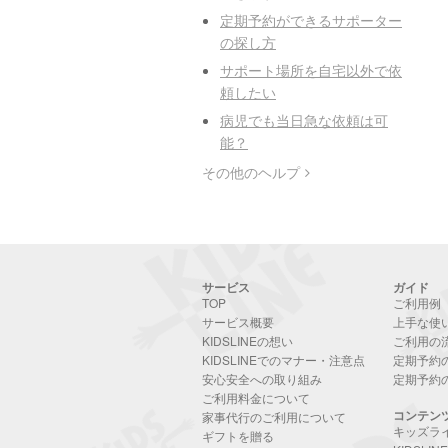
定期予約ができるサポーター
の探し方
サポート場所を自宅以外で依
頼したい
病児でも当日急な依頼は可
能？
その他のヘルプ
サービス
ガイド
TOP
ご利用例
サービス概要
上手な使
KIDSLINEの想い
ご利用の
KIDSLINEでのマナー・注意点
定期予約
安心安全への取り組み
定期予約
ご利用料金について
コンテン
家事代行のご利用について
キッズラ
ギフトを贈る