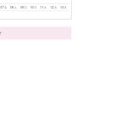
07
08
09
10
11
12
13
金
土
日
月
火
水
木
す