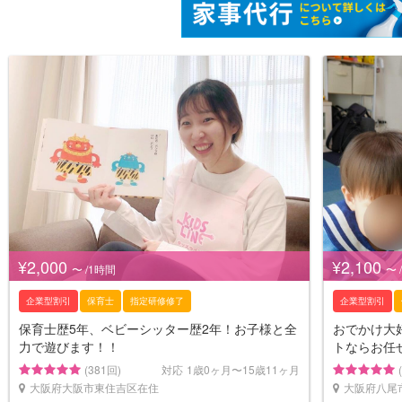
¥2,000
¥2,100
〜 /1時間
〜 
企業型割引
保育士
指定研修修了
企業型割引
保育士歴5年、ベビーシッター歴2年！お子様と全
おでかけ大
力で遊びます！！
トならお任
(381回)
対応
1歳0ヶ月〜15歳11ヶ月
大阪府大阪市東住吉区在住
大阪府八尾