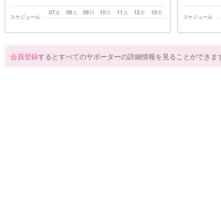
07
08
09
10
11
12
13
金
土
日
月
火
水
木
スケジュール
スケジュール
会員登録
するとすべてのサポーターの詳細情報を見ることができま