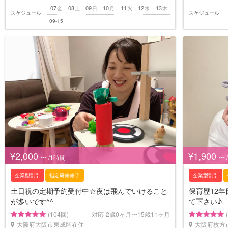
07
08
09
10
11
12
13
金
土
日
月
火
水
木
スケジュール
スケジュール
09-15
¥2,000
¥1,900
〜 /1時間
〜 
企業型割引
指定研修修了
企業型割引
土日祝の定期予約受付中☆夜は飛んでいけること
保育歴12
が多いです^^
て下さい♪
(104回)
対応
2歳0ヶ月〜15歳11ヶ月
大阪府大阪市東成区在住
大阪府枚方