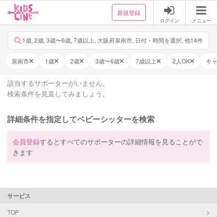
新規登録
ログイン
メニュー
1歳, 2歳, 3歳〜6歳, 7歳以上, 大阪府泉南市, 日付・時間を選択, 他14件
泉南市
1歳
2歳
3歳〜6歳
7歳以上
2人OK
キ
該当するサポーターがいません。
検索条件を見直してみましょう。
詳細条件を指定してベビーシッターを検索
会員登録
するとすべてのサポーターの詳細情報を見ることがで
きます
サービス
TOP