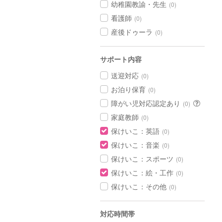
幼稚園教諭・先生
(0)
看護師
(0)
産後ドゥーラ
(0)
サポート内容
送迎対応
(0)
お泊り保育
(0)
障がい児対応認定あり
(0)
家庭教師
(0)
保けいこ：英語
(0)
保けいこ：音楽
(0)
保けいこ：スポーツ
(0)
保けいこ：絵・工作
(0)
保けいこ：その他
(0)
対応時間帯