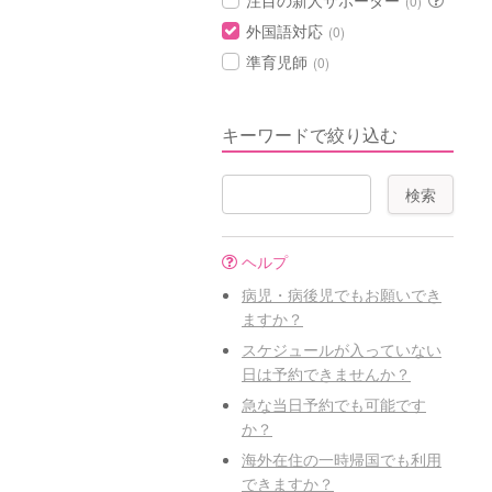
注目の新人サポーター
(0)
外国語対応
(0)
準育児師
(0)
キーワードで絞り込む
ヘルプ
病児・病後児でもお願いでき
ますか？
スケジュールが入っていない
日は予約できませんか？
急な当日予約でも可能です
か？
海外在住の一時帰国でも利用
できますか？