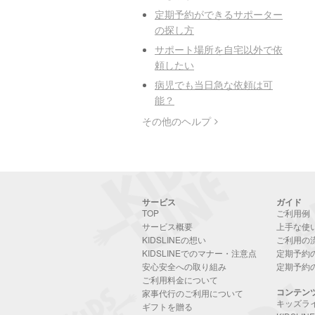
定期予約ができるサポーター
の探し方
サポート場所を自宅以外で依
頼したい
病児でも当日急な依頼は可
能？
その他のヘルプ
サービス
ガイド
TOP
ご利用例
サービス概要
上手な使
KIDSLINEの想い
ご利用の
KIDSLINEでのマナー・注意点
定期予約
安心安全への取り組み
定期予約
ご利用料金について
コンテン
家事代行のご利用について
キッズラ
ギフトを贈る