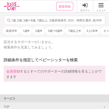
新規登録
ログイン
メニュー
1歳, 2歳, 3歳〜6歳, 7歳以上, 大阪府泉南市, 日付・時間を選択, 他16件
泉南市
1歳
2歳
3歳〜6歳
7歳以上
2人OK
キ
該当するサポーターがいません。
検索条件を見直してみましょう。
詳細条件を指定してベビーシッターを検索
会員登録
するとすべてのサポーターの詳細情報を見ることがで
きます
サービス
TOP