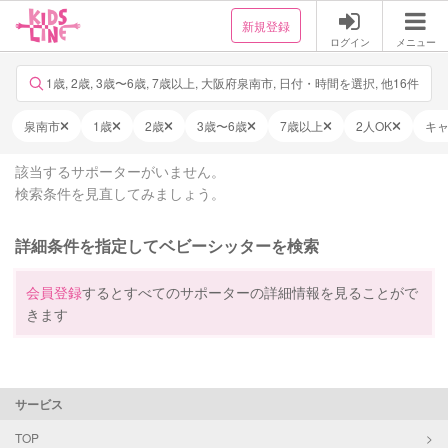
新規登録
ログイン
メニュー
1歳, 2歳, 3歳〜6歳, 7歳以上, 大阪府泉南市, 日付・時間を選択, 他16件
泉南市
1歳
2歳
3歳〜6歳
7歳以上
2人OK
キ
該当するサポーターがいません。
検索条件を見直してみましょう。
詳細条件を指定してベビーシッターを検索
会員登録
するとすべてのサポーターの詳細情報を見ることがで
きます
サービス
TOP