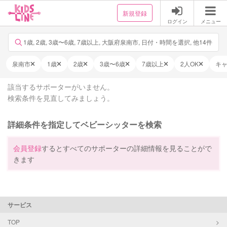
新規登録
ログイン
メニュー
1歳, 2歳, 3歳〜6歳, 7歳以上, 大阪府泉南市, 日付・時間を選択, 他14件
泉南市
1歳
2歳
3歳〜6歳
7歳以上
2人OK
キ
該当するサポーターがいません。
検索条件を見直してみましょう。
詳細条件を指定してベビーシッターを検索
会員登録
するとすべてのサポーターの詳細情報を見ることがで
きます
サービス
TOP