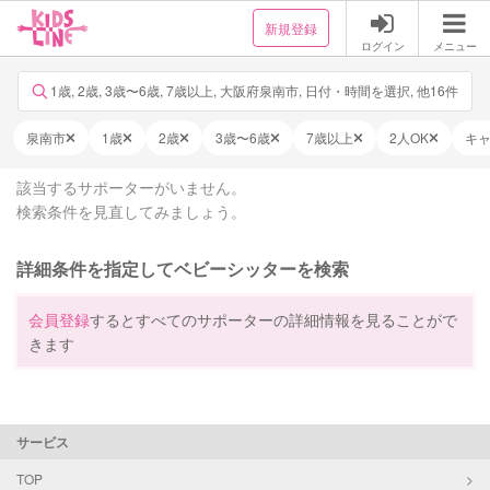
新規登録
ログイン
メニュー
1歳, 2歳, 3歳〜6歳, 7歳以上, 大阪府泉南市, 日付・時間を選択, 他16件
泉南市
1歳
2歳
3歳〜6歳
7歳以上
2人OK
キ
該当するサポーターがいません。
検索条件を見直してみましょう。
詳細条件を指定してベビーシッターを検索
会員登録
するとすべてのサポーターの詳細情報を見ることがで
きます
サービス
TOP