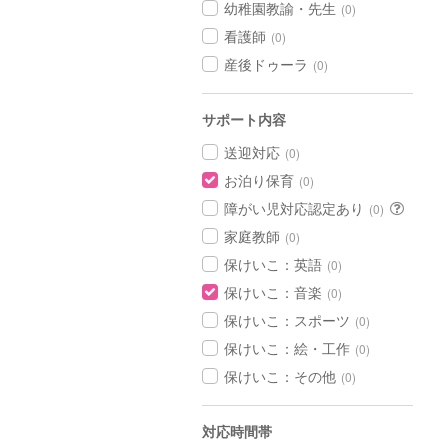
幼稚園教諭・先生
(0)
看護師
(0)
産後ドゥーラ
(0)
サポート内容
送迎対応
(0)
お泊り保育
(0)
障がい児対応認定あり
(0)
家庭教師
(0)
保けいこ：英語
(0)
保けいこ：音楽
(0)
保けいこ：スポーツ
(0)
保けいこ：絵・工作
(0)
保けいこ：その他
(0)
対応時間帯