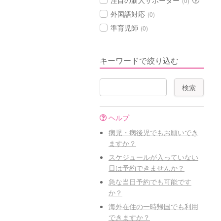
注目の新人サポーター
(0)
外国語対応
(0)
準育児師
(0)
キーワードで絞り込む
ヘルプ
病児・病後児でもお願いでき
ますか？
スケジュールが入っていない
日は予約できませんか？
急な当日予約でも可能です
か？
海外在住の一時帰国でも利用
できますか？