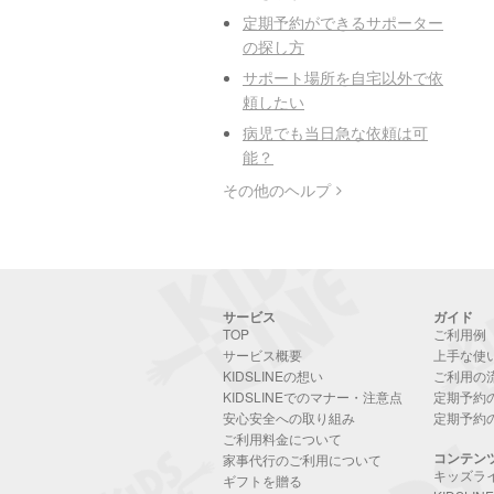
定期予約ができるサポーター
の探し方
サポート場所を自宅以外で依
頼したい
病児でも当日急な依頼は可
能？
その他のヘルプ
サービス
ガイド
TOP
ご利用例
サービス概要
上手な使
KIDSLINEの想い
ご利用の
KIDSLINEでのマナー・注意点
定期予約
安心安全への取り組み
定期予約
ご利用料金について
コンテン
家事代行のご利用について
キッズラ
ギフトを贈る