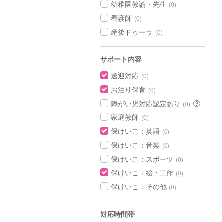
幼稚園教諭・先生
(0)
看護師
(0)
産後ドゥーラ
(0)
サポート内容
送迎対応
(0)
お泊り保育
(0)
障がい児対応認定あり
(0)
家庭教師
(0)
保けいこ：英語
(0)
保けいこ：音楽
(0)
保けいこ：スポーツ
(0)
保けいこ：絵・工作
(0)
保けいこ：その他
(0)
対応時間帯