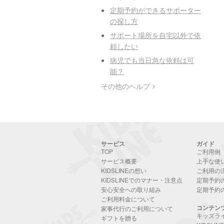
定期予約ができるサポーター
の探し方
サポート場所を自宅以外で依
頼したい
病児でも当日急な依頼は可
能？
その他のヘルプ
サービス
ガイド
TOP
ご利用例
サービス概要
上手な使
KIDSLINEの想い
ご利用の
KIDSLINEでのマナー・注意点
定期予約
安心安全への取り組み
定期予約
ご利用料金について
コンテン
家事代行のご利用について
キッズラ
ギフトを贈る