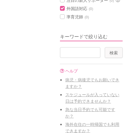
注目の新人サポーター
(0)
外国語対応
(0)
準育児師
(0)
キーワードで絞り込む
ヘルプ
病児・病後児でもお願いでき
ますか？
スケジュールが入っていない
日は予約できませんか？
急な当日予約でも可能です
か？
海外在住の一時帰国でも利用
できますか？