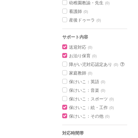
幼稚園教諭・先生
(0)
看護師
(0)
産後ドゥーラ
(0)
サポート内容
送迎対応
(0)
お泊り保育
(0)
障がい児対応認定あり
(0)
家庭教師
(0)
保けいこ：英語
(0)
保けいこ：音楽
(0)
保けいこ：スポーツ
(0)
保けいこ：絵・工作
(0)
保けいこ：その他
(0)
対応時間帯