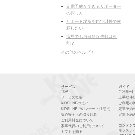
定期予約ができるサポーター
の探し方
サポート場所を自宅以外で依
頼したい
病児でも当日急な依頼は可
能？
その他のヘルプ
サービス
ガイド
TOP
ご利用例
サービス概要
上手な使
KIDSLINEの想い
ご利用の
KIDSLINEでのマナー・注意点
定期予約
安心安全への取り組み
定期予約
ご利用料金について
コンテン
家事代行のご利用について
キッズラ
ギフトを贈る