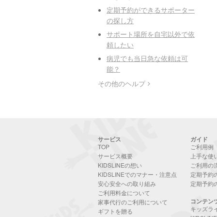
定期予約ができるサポーター
の探し方
サポート場所を自宅以外で依
頼したい
病児でも当日急な依頼は可
能？
その他のヘルプ
サービス
ガイド
TOP
ご利用例
サービス概要
上手な使
KIDSLINEの想い
ご利用の
KIDSLINEでのマナー・注意点
定期予約
安心安全への取り組み
定期予約
ご利用料金について
コンテン
家事代行のご利用について
キッズラ
ギフトを贈る