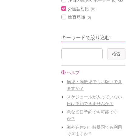
注目の新人サポーター
(0)
外国語対応
(0)
準育児師
(0)
キーワードで絞り込む
ヘルプ
病児・病後児でもお願いでき
ますか？
スケジュールが入っていない
日は予約できませんか？
急な当日予約でも可能です
か？
海外在住の一時帰国でも利用
できますか？