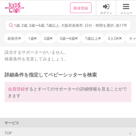
新規登録
ログイン
メニュー
1歳, 2歳, 3歳〜6歳, 7歳以上, 大阪府泉南市, 日付・時間を選択, 他17件
泉南市
1歳
2歳
3歳〜6歳
7歳以上
2人OK
キ
該当するサポーターがいません。
検索条件を見直してみましょう。
詳細条件を指定してベビーシッターを検索
会員登録
するとすべてのサポーターの詳細情報を見ることがで
きます
サービス
TOP