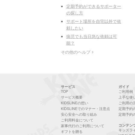
定期予約ができるサポーター
の探し方
サポート場所を自宅以外で依
頼したい
病児でも当日急な依頼は可
能？
その他のヘルプ
サービス
ガイド
TOP
ご利用例
サービス概要
上手な使
KIDSLINEの想い
ご利用の
KIDSLINEでのマナー・注意点
定期予約
安心安全への取り組み
定期予約
ご利用料金について
コンテン
家事代行のご利用について
キッズラ
ギフトを贈る