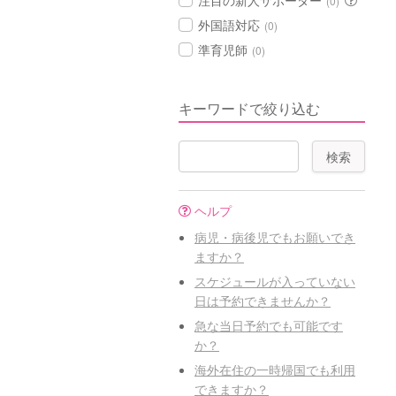
注目の新人サポーター
(0)
外国語対応
(0)
準育児師
(0)
キーワードで絞り込む
ヘルプ
病児・病後児でもお願いでき
ますか？
スケジュールが入っていない
日は予約できませんか？
急な当日予約でも可能です
か？
海外在住の一時帰国でも利用
できますか？