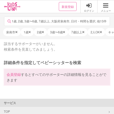
新規登録
ログイン
メニュー
1歳, 2歳, 3歳〜6歳, 7歳以上, 大阪府泉南市, 日付・時間を選択, 他13件
泉南市
1歳
2歳
3歳〜6歳
7歳以上
2人OK
キ
該当するサポーターがいません。
検索条件を見直してみましょう。
詳細条件を指定してベビーシッターを検索
会員登録
するとすべてのサポーターの詳細情報を見ることがで
きます
サービス
TOP