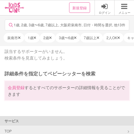
新規登録
ログイン
メニュー
1歳, 2歳, 3歳〜6歳, 7歳以上, 大阪府泉南市, 日付・時間を選択, 他13件
泉南市
1歳
2歳
3歳〜6歳
7歳以上
2人OK
キ
該当するサポーターがいません。
検索条件を見直してみましょう。
詳細条件を指定してベビーシッターを検索
会員登録
するとすべてのサポーターの詳細情報を見ることがで
きます
サービス
TOP