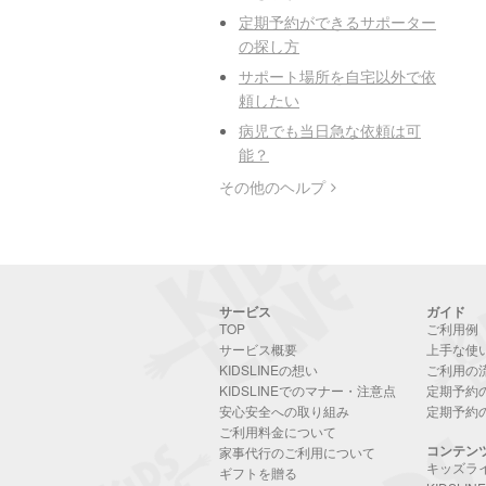
定期予約ができるサポーター
の探し方
サポート場所を自宅以外で依
頼したい
病児でも当日急な依頼は可
能？
その他のヘルプ
サービス
ガイド
TOP
ご利用例
サービス概要
上手な使
KIDSLINEの想い
ご利用の
KIDSLINEでのマナー・注意点
定期予約
安心安全への取り組み
定期予約
ご利用料金について
コンテン
家事代行のご利用について
キッズラ
ギフトを贈る