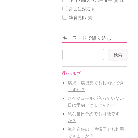
注目の新人サポーター
(0)
外国語対応
(0)
準育児師
(0)
キーワードで絞り込む
ヘルプ
病児・病後児でもお願いでき
ますか？
スケジュールが入っていない
日は予約できませんか？
急な当日予約でも可能です
か？
海外在住の一時帰国でも利用
できますか？