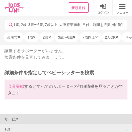
新規登録
ログイン
メニュー
1歳, 2歳, 3歳〜6歳, 7歳以上, 大阪府泉南市, 日付・時間を選択, 他15件
泉南市
1歳
2歳
3歳〜6歳
7歳以上
2人OK
キ
該当するサポーターがいません。
検索条件を見直してみましょう。
詳細条件を指定してベビーシッターを検索
会員登録
するとすべてのサポーターの詳細情報を見ることがで
きます
サービス
TOP