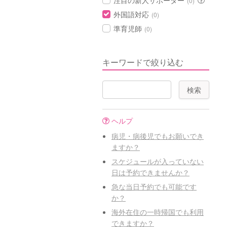
注目の新人サポーター
(0)
外国語対応
(0)
準育児師
(0)
キーワードで絞り込む
ヘルプ
病児・病後児でもお願いでき
ますか？
スケジュールが入っていない
日は予約できませんか？
急な当日予約でも可能です
か？
海外在住の一時帰国でも利用
できますか？