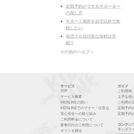
定期予約ができるサポーター
の探し方
サポート場所を自宅以外で依
頼したい
病児でも当日急な依頼は可
能？
その他のヘルプ
サービス
ガイド
TOP
ご利用例
サービス概要
上手な使
KIDSLINEの想い
ご利用の
KIDSLINEでのマナー・注意点
定期予約
安心安全への取り組み
定期予約
ご利用料金について
コンテン
家事代行のご利用について
キッズラ
ギフトを贈る