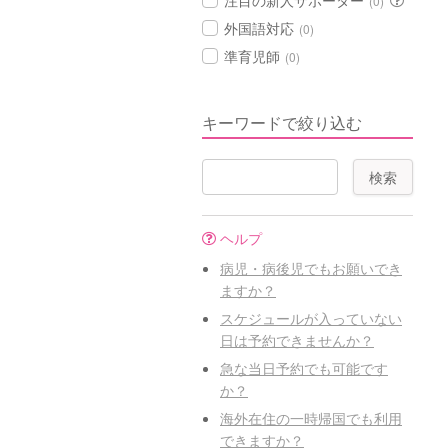
注目の新人サポーター
(0)
外国語対応
(0)
準育児師
(0)
キーワードで絞り込む
ヘルプ
病児・病後児でもお願いでき
ますか？
スケジュールが入っていない
日は予約できませんか？
急な当日予約でも可能です
か？
海外在住の一時帰国でも利用
できますか？