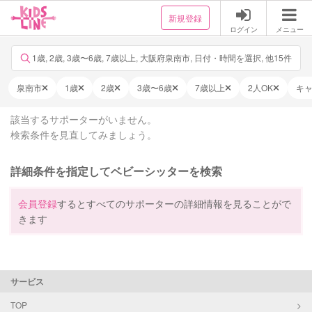
新規登録
ログイン
メニュー
1歳, 2歳, 3歳〜6歳, 7歳以上, 大阪府泉南市, 日付・時間を選択, 他15件
泉南市
1歳
2歳
3歳〜6歳
7歳以上
2人OK
キ
該当するサポーターがいません。
検索条件を見直してみましょう。
詳細条件を指定してベビーシッターを検索
会員登録
するとすべてのサポーターの詳細情報を見ることがで
きます
サービス
TOP