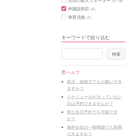
注目の新人サポーター
(0)
外国語対応
(0)
準育児師
(0)
キーワードで絞り込む
ヘルプ
病児・病後児でもお願いでき
ますか？
スケジュールが入っていない
日は予約できませんか？
急な当日予約でも可能です
か？
海外在住の一時帰国でも利用
できますか？