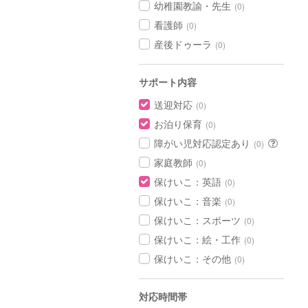
幼稚園教諭・先生
(0)
看護師
(0)
産後ドゥーラ
(0)
サポート内容
送迎対応
(0)
お泊り保育
(0)
障がい児対応認定あり
(0)
家庭教師
(0)
保けいこ：英語
(0)
保けいこ：音楽
(0)
保けいこ：スポーツ
(0)
保けいこ：絵・工作
(0)
保けいこ：その他
(0)
対応時間帯