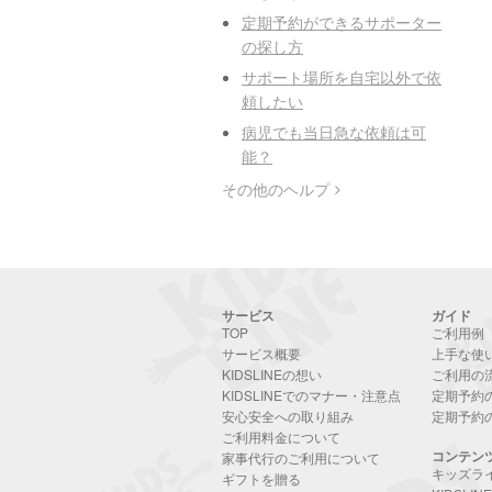
定期予約ができるサポーター
の探し方
サポート場所を自宅以外で依
頼したい
病児でも当日急な依頼は可
能？
その他のヘルプ
サービス
ガイド
TOP
ご利用例
サービス概要
上手な使
KIDSLINEの想い
ご利用の
KIDSLINEでのマナー・注意点
定期予約
安心安全への取り組み
定期予約
ご利用料金について
コンテン
家事代行のご利用について
キッズラ
ギフトを贈る