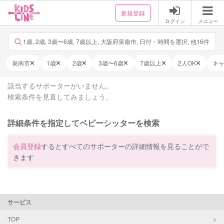
新規登録
ログイン
メニュー
1歳, 2歳, 3歳〜6歳, 7歳以上, 大阪府泉南市, 日付・時間を選択, 他16件
泉南市
1歳
2歳
3歳〜6歳
7歳以上
2人OK
キ
該当するサポーターがいません。
検索条件を見直してみましょう。
詳細条件を指定してベビーシッターを検索
会員登録
するとすべてのサポーターの詳細情報を見ることがで
きます
サービス
TOP