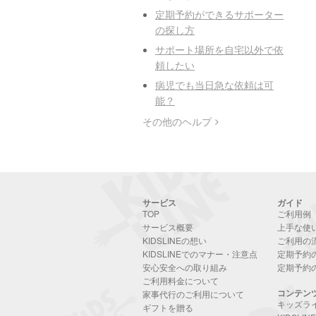
定期予約ができるサポーター
の探し方
サポート場所を自宅以外で依
頼したい
病児でも当日急な依頼は可
能？
その他のヘルプ
サービス
ガイド
TOP
ご利用例
サービス概要
上手な使
KIDSLINEの想い
ご利用の
KIDSLINEでのマナー・注意点
定期予約
安心安全への取り組み
定期予約
ご利用料金について
コンテン
家事代行のご利用について
キッズラ
ギフトを贈る