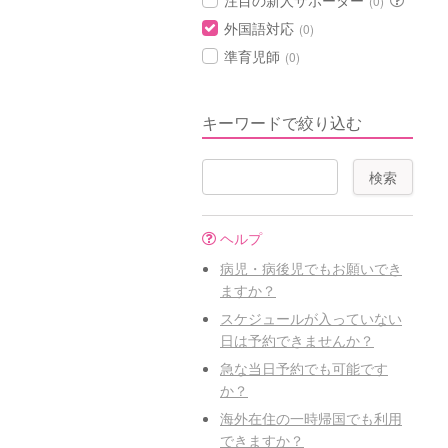
注目の新人サポーター
(0)
外国語対応
(0)
準育児師
(0)
キーワードで絞り込む
ヘルプ
病児・病後児でもお願いでき
ますか？
スケジュールが入っていない
日は予約できませんか？
急な当日予約でも可能です
か？
海外在住の一時帰国でも利用
できますか？