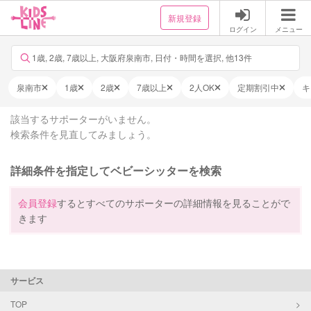
新規登録
ログイン
メニュー
1歳, 2歳, 7歳以上, 大阪府泉南市, 日付・時間を選択, 他13件
泉南市
1歳
2歳
7歳以上
2人OK
定期割引中
キ
該当するサポーターがいません。
検索条件を見直してみましょう。
詳細条件を指定してベビーシッターを検索
会員登録
するとすべてのサポーターの詳細情報を見ることがで
きます
サービス
TOP