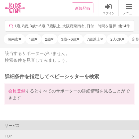
新規登録
ログイン
メニュー
1歳, 2歳, 3歳〜6歳, 7歳以上, 大阪府泉南市, 日付・時間を選択, 他14件
泉南市
1歳
2歳
3歳〜6歳
7歳以上
2人OK
定
該当するサポーターがいません。
検索条件を見直してみましょう。
詳細条件を指定してベビーシッターを検索
会員登録
するとすべてのサポーターの詳細情報を見ることがで
きます
サービス
TOP