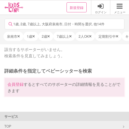
新規登録
ログイン
メニュー
1歳, 2歳, 7歳以上, 大阪府泉南市, 日付・時間を選択, 他14件
泉南市
1歳
2歳
7歳以上
2人OK
定期割引中
キ
該当するサポーターがいません。
検索条件を見直してみましょう。
詳細条件を指定してベビーシッターを検索
会員登録
するとすべてのサポーターの詳細情報を見ることがで
きます
サービス
TOP