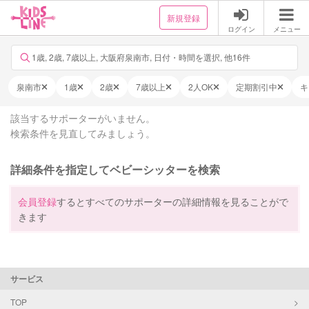
新規登録
ログイン
メニュー
1歳, 2歳, 7歳以上, 大阪府泉南市, 日付・時間を選択, 他16件
泉南市
1歳
2歳
7歳以上
2人OK
定期割引中
キ
該当するサポーターがいません。
検索条件を見直してみましょう。
詳細条件を指定してベビーシッターを検索
会員登録
するとすべてのサポーターの詳細情報を見ることがで
きます
サービス
TOP