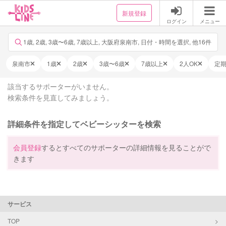
新規登録
ログイン
メニュー
1歳, 2歳, 3歳〜6歳, 7歳以上, 大阪府泉南市, 日付・時間を選択, 他16件
泉南市
1歳
2歳
3歳〜6歳
7歳以上
2人OK
定
該当するサポーターがいません。
検索条件を見直してみましょう。
詳細条件を指定してベビーシッターを検索
会員登録
するとすべてのサポーターの詳細情報を見ることがで
きます
サービス
TOP