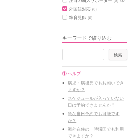
注目の新人サポーター
(0)
外国語対応
(0)
準育児師
(0)
キーワードで絞り込む
ヘルプ
病児・病後児でもお願いでき
ますか？
スケジュールが入っていない
日は予約できませんか？
急な当日予約でも可能です
か？
海外在住の一時帰国でも利用
できますか？