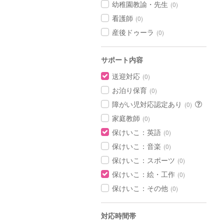
幼稚園教諭・先生
(0)
看護師
(0)
産後ドゥーラ
(0)
サポート内容
送迎対応
(0)
お泊り保育
(0)
障がい児対応認定あり
(0)
家庭教師
(0)
保けいこ：英語
(0)
保けいこ：音楽
(0)
保けいこ：スポーツ
(0)
保けいこ：絵・工作
(0)
保けいこ：その他
(0)
対応時間帯