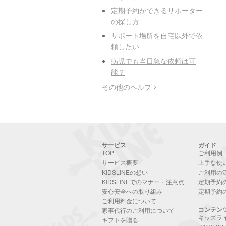
定期予約ができるサポーター
の探し方
サポート場所を自宅以外で依
頼したい
病児でも当日急な依頼は可
能？
その他のヘルプ
サービス
ガイド
TOP
ご利用例
サービス概要
上手な使
KIDSLINEの想い
ご利用の
KIDSLINEでのマナー・注意点
定期予約
安心安全への取り組み
定期予約
ご利用料金について
コンテン
家事代行のご利用について
キッズラ
ギフトを贈る