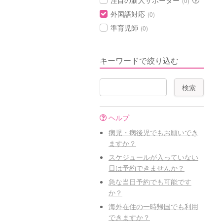
注目の新人サポーター
(0)
外国語対応
(0)
準育児師
(0)
キーワードで絞り込む
ヘルプ
病児・病後児でもお願いでき
ますか？
スケジュールが入っていない
日は予約できませんか？
急な当日予約でも可能です
か？
海外在住の一時帰国でも利用
できますか？