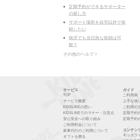
定期予約ができるサポーター
の探し方
サポート場所を自宅以外で依
頼したい
病児でも当日急な依頼は可
能？
その他のヘルプ
サービス
ガイド
TOP
ご利用例
サービス概要
上手な使
KIDSLINEの想い
ご利用の
KIDSLINEでのマナー・注意点
定期予約
安心安全への取り組み
定期予約
ご利用料金について
コンテン
家事代行のご利用について
キッズラ
ギフトを贈る