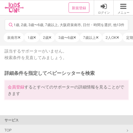
新規登録
ログイン
メニュー
1歳, 2歳, 3歳〜6歳, 7歳以上, 大阪府泉南市, 日付・時間を選択, 他13件
泉南市
1歳
2歳
3歳〜6歳
7歳以上
2人OK
定
該当するサポーターがいません。
検索条件を見直してみましょう。
詳細条件を指定してベビーシッターを検索
会員登録
するとすべてのサポーターの詳細情報を見ることがで
きます
サービス
TOP