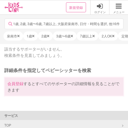
新規登録
ログイン
メニュー
1歳, 2歳, 3歳〜6歳, 7歳以上, 大阪府泉南市, 日付・時間を選択, 他16件
泉南市
1歳
2歳
3歳〜6歳
7歳以上
2人OK
定
該当するサポーターがいません。
検索条件を見直してみましょう。
詳細条件を指定してベビーシッターを検索
会員登録
するとすべてのサポーターの詳細情報を見ることがで
きます
サービス
TOP