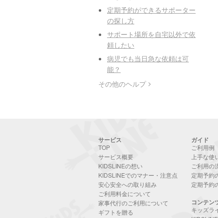
定期予約ができるサポーター
の探し方
サポート場所を自宅以外で依
頼したい
病児でも当日急な依頼は可
能？
その他のヘルプ
サービス
ガイド
TOP
ご利用例
サービス概要
上手な使
KIDSLINEの想い
ご利用の
KIDSLINEでのマナー・注意点
定期予約
安心安全への取り組み
定期予約
ご利用料金について
コンテン
家事代行のご利用について
キッズラ
ギフトを贈る