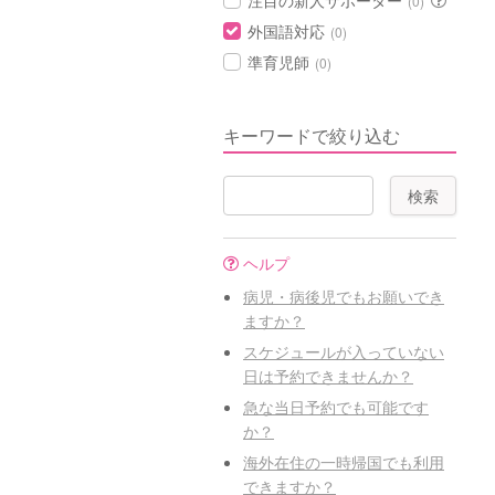
注目の新人サポーター
(0)
外国語対応
(0)
準育児師
(0)
キーワードで絞り込む
ヘルプ
病児・病後児でもお願いでき
ますか？
スケジュールが入っていない
日は予約できませんか？
急な当日予約でも可能です
か？
海外在住の一時帰国でも利用
できますか？