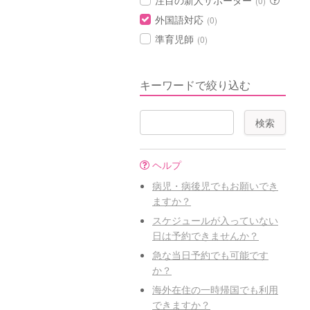
注目の新人サポーター
(0)
外国語対応
(0)
準育児師
(0)
キーワードで絞り込む
ヘルプ
病児・病後児でもお願いでき
ますか？
スケジュールが入っていない
日は予約できませんか？
急な当日予約でも可能です
か？
海外在住の一時帰国でも利用
できますか？