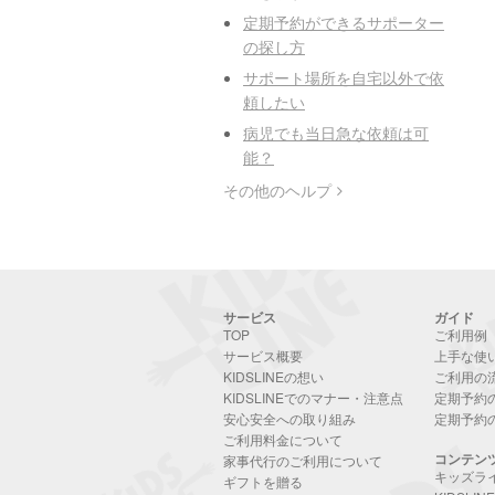
定期予約ができるサポーター
の探し方
サポート場所を自宅以外で依
頼したい
病児でも当日急な依頼は可
能？
その他のヘルプ
サービス
ガイド
TOP
ご利用例
サービス概要
上手な使
KIDSLINEの想い
ご利用の
KIDSLINEでのマナー・注意点
定期予約
安心安全への取り組み
定期予約
ご利用料金について
コンテン
家事代行のご利用について
キッズラ
ギフトを贈る