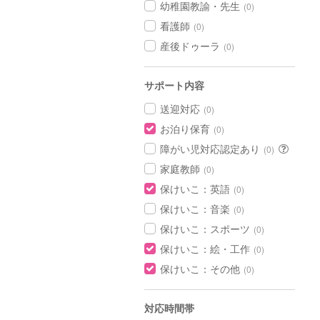
幼稚園教諭・先生
(0)
看護師
(0)
産後ドゥーラ
(0)
サポート内容
送迎対応
(0)
お泊り保育
(0)
障がい児対応認定あり
(0)
家庭教師
(0)
保けいこ：英語
(0)
保けいこ：音楽
(0)
保けいこ：スポーツ
(0)
保けいこ：絵・工作
(0)
保けいこ：その他
(0)
対応時間帯