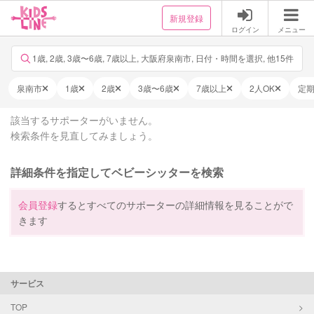
新規登録
ログイン
メニュー
1歳, 2歳, 3歳〜6歳, 7歳以上, 大阪府泉南市, 日付・時間を選択, 他15件
泉南市
1歳
2歳
3歳〜6歳
7歳以上
2人OK
定
該当するサポーターがいません。
検索条件を見直してみましょう。
詳細条件を指定してベビーシッターを検索
会員登録
するとすべてのサポーターの詳細情報を見ることがで
きます
サービス
TOP