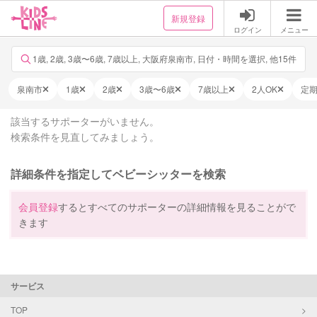
新規登録
ログイン
メニュー
1歳, 2歳, 3歳〜6歳, 7歳以上, 大阪府泉南市, 日付・時間を選択, 他15件
泉南市
1歳
2歳
3歳〜6歳
7歳以上
2人OK
定
該当するサポーターがいません。
検索条件を見直してみましょう。
詳細条件を指定してベビーシッターを検索
会員登録
するとすべてのサポーターの詳細情報を見ることがで
きます
サービス
TOP