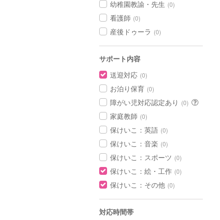
幼稚園教諭・先生
(0)
看護師
(0)
産後ドゥーラ
(0)
サポート内容
送迎対応
(0)
お泊り保育
(0)
障がい児対応認定あり
(0)
家庭教師
(0)
保けいこ：英語
(0)
保けいこ：音楽
(0)
保けいこ：スポーツ
(0)
保けいこ：絵・工作
(0)
保けいこ：その他
(0)
対応時間帯