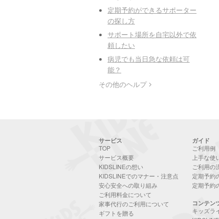
定期予約ができるサポーター
の探し方
サポート場所を自宅以外で依
頼したい
病児でも当日急な依頼は可
能？
その他のヘルプ
サービス
ガイド
TOP
ご利用例
サービス概要
上手な使
KIDSLINEの想い
ご利用の
KIDSLINEでのマナー・注意点
定期予約
安心安全への取り組み
定期予約
ご利用料金について
コンテン
家事代行のご利用について
キッズラ
ギフトを贈る