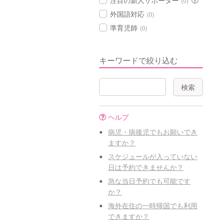
注目の新人サポーター
(0)
外国語対応
(0)
準育児師
(0)
キーワードで絞り込む
ヘルプ
病児・病後児でもお願いでき
ますか？
スケジュールが入っていない
日は予約できませんか？
急な当日予約でも可能です
か？
海外在住の一時帰国でも利用
できますか？